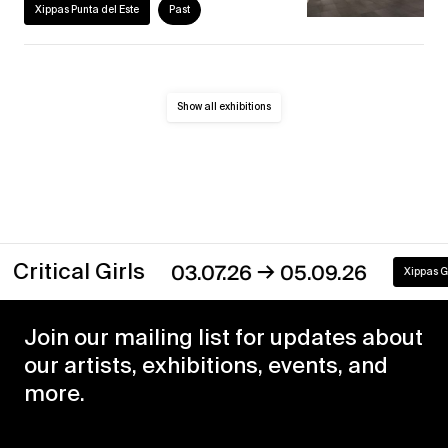
Xippas Punta del Este
Past
Show all exhibitions
→
tical Girls
03.07.26
05.09.26
Xippas Geneva
Join our mailing list for updates about
our artists, exhibitions, events, and
more.