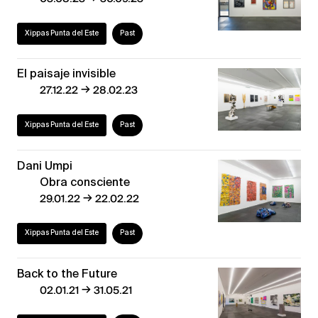
Xippas Punta del Este
Past
El paisaje invisible
→
27.12.22
28.02.23
Xippas Punta del Este
Past
Dani Umpi
Obra consciente
→
29.01.22
22.02.22
Xippas Punta del Este
Past
Back to the Future
→
02.01.21
31.05.21