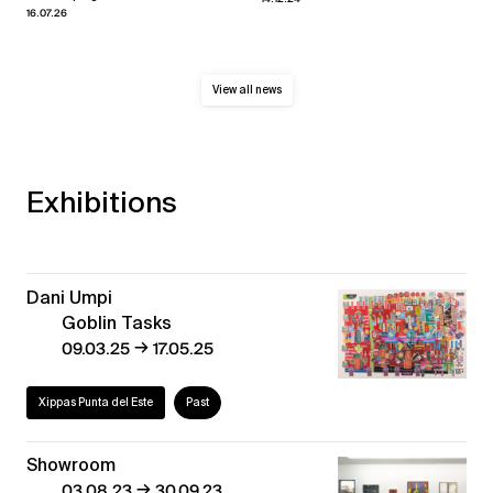
16.07.26
View all news
Exhibitions
Dani Umpi
Goblin Tasks
→
09.03.25
17.05.25
Xippas Punta del Este
Past
Showroom
→
03.08.23
30.09.23