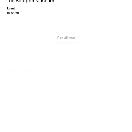
the Salagon Museum
Event
07.06.26
View all news
Related exhibitions
Yves Zurstrassen
Sweet Dreams
→
16.05.25
05.07.25
Xippas Geneva
Past