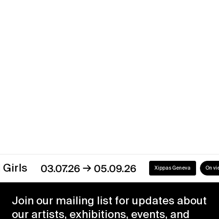
Yves Zurstrassen
Something Else
→
27.10.17
08.12.17
Xippas Paris
Past
→
03.07.26
05.09.26
Xippas Geneva
On view
Join our mailing list for updates about
our artists, exhibitions, events, and