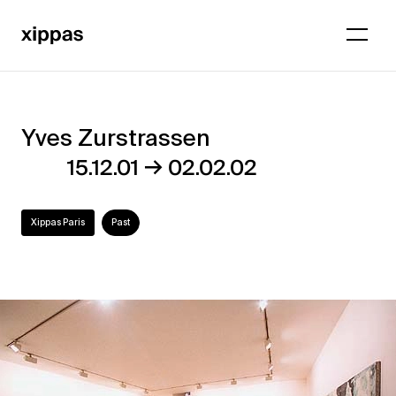
Yves Zurstrassen
Yves
→
15.12.01
02.02.02
Zurstrassen
Xippas Paris
Past