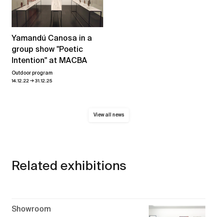
Yamandú Canosa in a
group show "Poetic
Intention" at MACBA
Outdoor program
→
14.12.22
31.12.25
View all news
Related exhibitions
Showroom
→