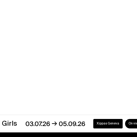
Yamandú Canosa
Dos casas
→
27.03.19
10.08.19
Xippas Montevideo
Past
→
03.07.26
05.09.26
Xippas Geneva
On view