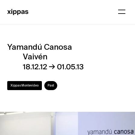
Yamandú Canosa
Yamandú
Vaivén
Canosa
→
18.12.12
01.05.13
–
Vaivén
Xippas Montevideo
Past