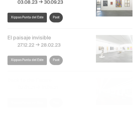
03.08.23
30.09.23
Xippas Punta del Este
Past
El paisaje invisible
→
27.12.22
28.02.23
Xippas Punta del Este
Past
Back to the Future
→
02.01.21
31.05.21
Xippas Punta del Este
Past
Space Travel
→
07.01.20
22.08.20
Xippas Punta del Este
Past