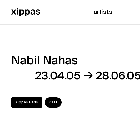
artists
Nabil Nahas
Nabil
→
23.04.05
28.06.0
Nahas
Xippas Paris
Past