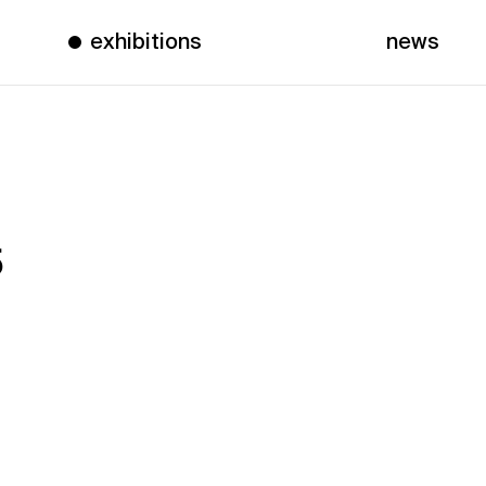
exhibitions
news
5