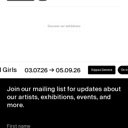
Discover our exhibitions
→
s
03.07.26
05.09.26
Xippas Geneva
On view
Join our mailing list for updates about
our artists, exhibitions, events, and
more.
First name