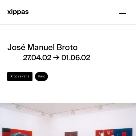
José Manuel Broto
José
→
27.04.02
01.06.02
Manuel
Broto
Xippas Paris
Past