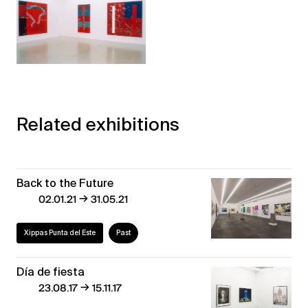
Related exhibitions
Back to the Future
→
02.01.21
31.05.21
Xippas Punta del Este
Past
Día de fiesta
→
23.08.17
15.11.17