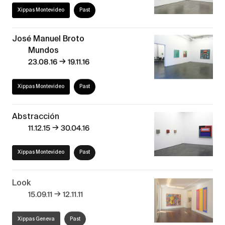
Xippas Montevideo
Past
José Manuel Broto
Mundos
→
23.08.16
19.11.16
Xippas Montevideo
Past
Abstracción
→
11.12.15
30.04.16
Xippas Montevideo
Past
Look
→
15.09.11
12.11.11
Xippas Geneva
Past