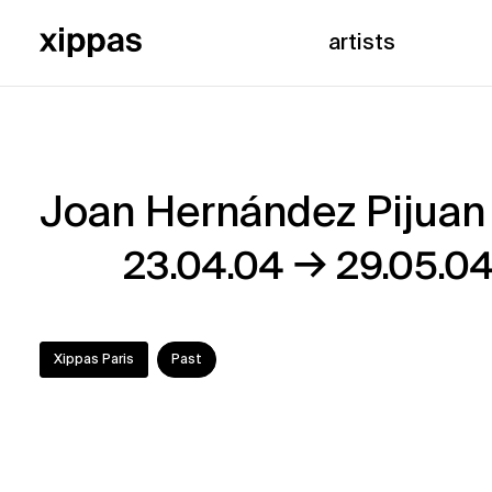
artists
Joan Hernández Pijuan
Joan
→
23.04.04
29.05.0
Hernández
Pijuan
Xippas Paris
Past