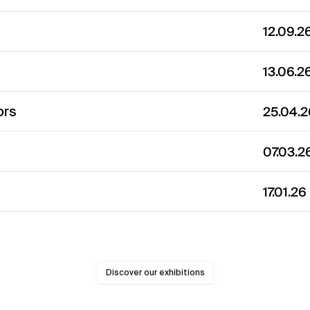
12.09.2
13.06.2
ors
25.04.
07.03.
17.01.26
Discover our exhibitions