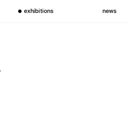
exhibitions
news
4