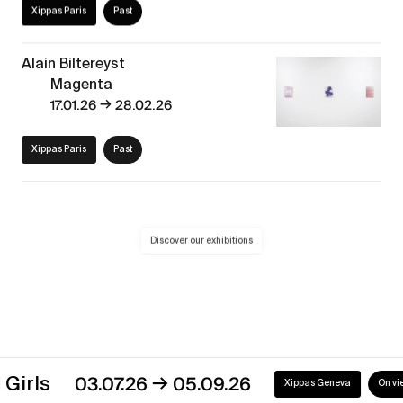
Xippas Paris
Past
Alain Biltereyst
Magenta
→
17.01.26
28.02.26
Xippas Paris
Past
Discover our exhibitions
→
s
03.07.26
05.09.26
Xippas Geneva
On view