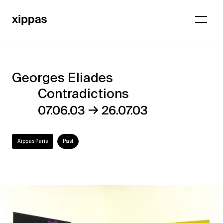
Georges Eliades
Georges
Contradictions
Eliades
→
07.06.03
26.07.03
–
Contradictions
Xippas Paris
Past