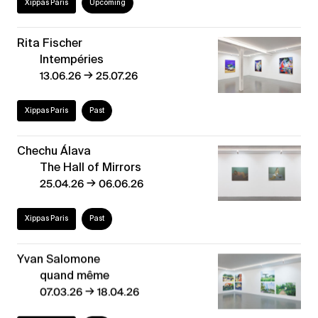
Xippas Paris
Upcoming
Rita Fischer
Intempéries
→
13.06.26
25.07.26
Xippas Paris
Past
Chechu Álava
The Hall of Mirrors
→
25.04.26
06.06.26
Xippas Paris
Past
Yvan Salomone
quand même
→
07.03.26
18.04.26