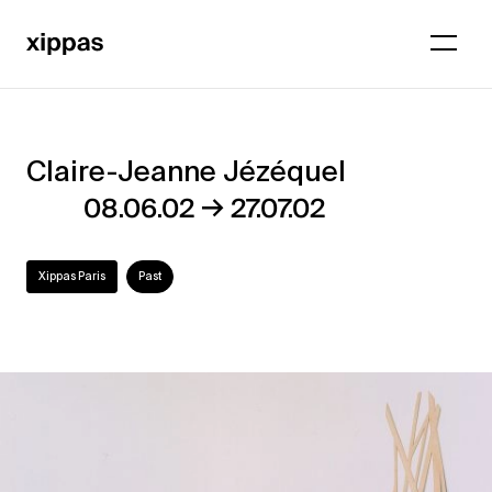
Claire-Jeanne Jézéquel
Claire-
→
08.06.02
27.07.02
Jeanne
Jézéquel
Xippas Paris
Past