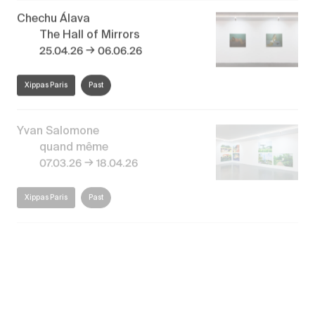
Chechu Álava
The Hall of Mirrors
→
25.04.26
06.06.26
Xippas Paris
Past
Yvan Salomone
quand même
→
07.03.26
18.04.26
Xippas Paris
Past
Alain Biltereyst
Magenta
→
17.01.26
28.02.26
Xippas Paris
Past