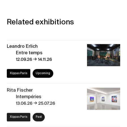
Related exhibitions
Leandro Erlich
Entre temps
→
12.09.26
14.11.26
Xippas Paris
Upcoming
Rita Fischer
Intempéries
→
13.06.26
25.07.26
Xippas Paris
Past