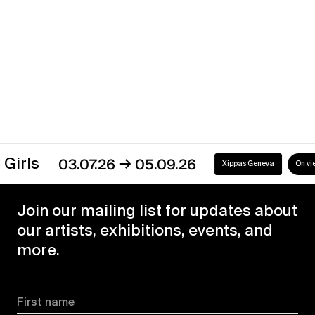
Discover our exhibitions
→
s
03.07.26
05.09.26
Xippas Geneva
On view
Join our mailing list for updates about
our artists, exhibitions, events, and
more.
First name