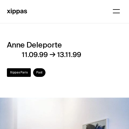
Anne Deleporte
Anne
→
11.09.99
13.11.99
Deleporte
Xippas Paris
Past