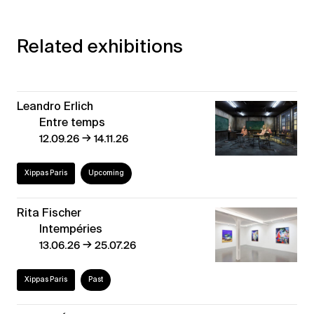
Related exhibitions
Leandro Erlich
Entre temps
→
12.09.26
14.11.26
Xippas Paris
Upcoming
Rita Fischer
Intempéries
→
13.06.26
25.07.26
Xippas Paris
Past