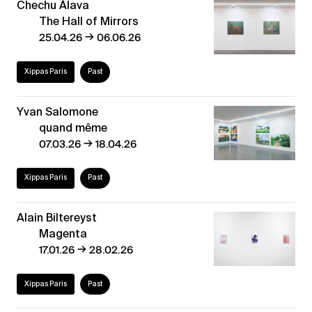
Chechu Álava
The Hall of Mirrors
→
25.04.26
06.06.26
Xippas Paris
Past
Yvan Salomone
quand même
→
07.03.26
18.04.26
Xippas Paris
Past
Alain Biltereyst
Magenta
→
17.01.26
28.02.26
Xippas Paris
Past