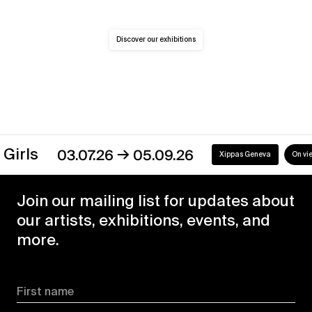
Discover our exhibitions
→
s
03.07.26
05.09.26
Xippas Geneva
On view
Join our mailing list for updates about
our artists, exhibitions, events, and
more.
First name