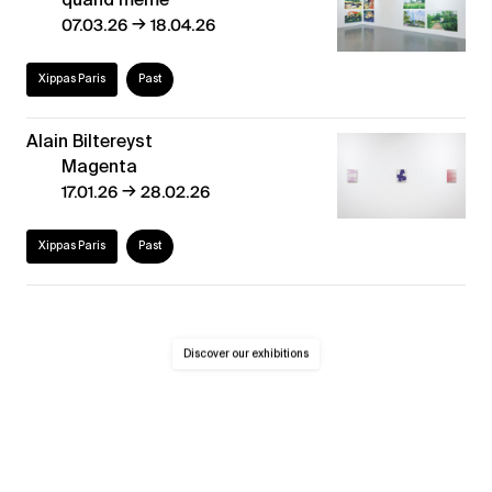
→
07.03.26
18.04.26
Xippas Paris
Past
Alain Biltereyst
Magenta
→
17.01.26
28.02.26
Xippas Paris
Past
Discover our exhibitions