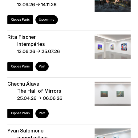
→
12.09.26
14.11.26
Xippas Paris
Upcoming
Rita Fischer
Intempéries
→
13.06.26
25.07.26
Xippas Paris
Past
Chechu Álava
The Hall of Mirrors
→
25.04.26
06.06.26
Xippas Paris
Past
Yvan Salomone
quand même