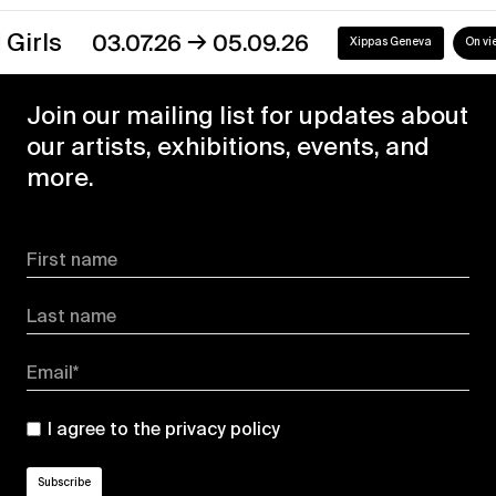
→
s
03.07.26
05.09.26
Xippas Geneva
On view
Join our mailing list for updates about
our artists, exhibitions, events, and
more.
First name
Last name
Email*
I agree to the
privacy policy